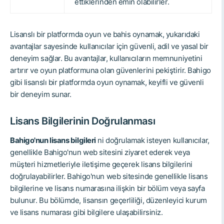
ettiklerinden emin olabilirler.
Lisanslı bir platformda oyun ve bahis oynamak, yukarıdaki
avantajlar sayesinde kullanıcılar için güvenli, adil ve yasal bir
deneyim sağlar. Bu avantajlar, kullanıcıların memnuniyetini
artırır ve oyun platformuna olan güvenlerini pekiştirir. Bahigo
gibi lisanslı bir platformda oyun oynamak, keyifli ve güvenli
bir deneyim sunar.
Lisans Bilgilerinin Doğrulanması
Bahigo'nun lisans bilgileri
ni doğrulamak isteyen kullanıcılar,
genellikle Bahigo'nun web sitesini ziyaret ederek veya
müşteri hizmetleriyle iletişime geçerek lisans bilgilerini
doğrulayabilirler. Bahigo'nun web sitesinde genellikle lisans
bilgilerine ve lisans numarasına ilişkin bir bölüm veya sayfa
bulunur. Bu bölümde, lisansın geçerliliği, düzenleyici kurum
ve lisans numarası gibi bilgilere ulaşabilirsiniz.