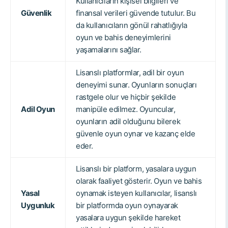
Kullanıcıların kişisel bilgileri ve
Güvenlik
finansal verileri güvende tutulur. Bu
da kullanıcıların gönül rahatlığıyla
oyun ve bahis deneyimlerini
yaşamalarını sağlar.
Lisanslı platformlar, adil bir oyun
deneyimi sunar. Oyunların sonuçları
rastgele olur ve hiçbir şekilde
Adil Oyun
manipüle edilmez. Oyuncular,
oyunların adil olduğunu bilerek
güvenle oyun oynar ve kazanç elde
eder.
Lisanslı bir platform, yasalara uygun
olarak faaliyet gösterir. Oyun ve bahis
Yasal
oynamak isteyen kullanıcılar, lisanslı
Uygunluk
bir platformda oyun oynayarak
yasalara uygun şekilde hareket