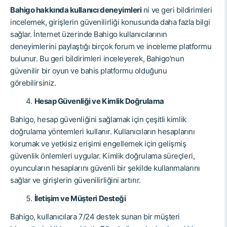
Bahigo hakkında kullanıcı deneyimleri
ni ve geri bildirimleri
incelemek, girişlerin güvenilirliği konusunda daha fazla bilgi
sağlar. İnternet üzerinde Bahigo kullanıcılarının
deneyimlerini paylaştığı birçok forum ve inceleme platformu
bulunur. Bu geri bildirimleri inceleyerek, Bahigo'nun
güvenilir bir oyun ve bahis platformu olduğunu
görebilirsiniz.
Hesap Güvenliği ve Kimlik Doğrulama
Bahigo, hesap güvenliğini sağlamak için çeşitli kimlik
doğrulama yöntemleri kullanır. Kullanıcıların hesaplarını
korumak ve yetkisiz erişimi engellemek için gelişmiş
güvenlik önlemleri uygular. Kimlik doğrulama süreçleri,
oyuncuların hesaplarını güvenli bir şekilde kullanmalarını
sağlar ve girişlerin güvenilirliğini artırır.
İletişim ve Müşteri Desteği
Bahigo, kullanıcılara 7/24 destek sunan bir müşteri