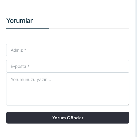
Bahigo Casino
Betandyou | Betandyou Giriş
Yorumlar
Megapari Giriş
Özgür Aksoy
29 Haz 2025
GIRIŞ & ÜYELIK
Özgür Aksoy
29 Haz 2025
DIĞER BAHIS SITELERI
Özgür Aksoy
28 Haz 2025
DIĞER BAHIS SITELERI
Yorum Gönder